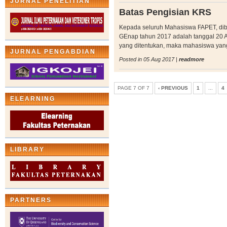
JURNAL PENELITIAN
Batas Pengisian KRS
Kepada seluruh Mahasiswa FAPET, dib
GEnap tahun 2017 adalah tanggal 20 A
yang ditentukan, maka mahasiswa yang
JURNAL PENGABDIAN
Posted in 05 Aug 2017 |
readmore
PAGE 7 OF 7
‹ PREVIOUS
1
...
4
ELEARNING
LIBRARY
PARTNERS