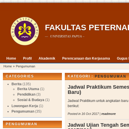
FAKULTAS PETERNA
— UNIVERSITAS PAPUA –
Home
Profil
Akademik
Perencanaan dan Kerjasama
Gugus 
Home
»
Pengumuman
CATEGORIES
KATEGORI :
PENGUMUMAN
Berita
(135)
Jadwal Praktikum Semes
Berita Utama
(1)
Baru)
Pendidikan
(3)
Sosial & Budaya
(1)
Jadwal Praktikum untuk angkatan baru 
Lowongan Kerja
(1)
berikut:
Pengumuman
(35)
Posted in 16 Oct 2017 |
readmore
PENGUMUMAN
Jadwal Ujian Tengah Se