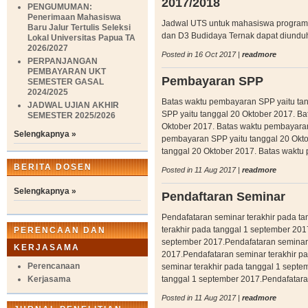
2017/2018
PENGUMUMAN:
Penerimaan Mahasiswa
Jadwal UTS untuk mahasiswa program 
Baru Jalur Tertulis Seleksi
dan D3 Budidaya Ternak dapat diund
Lokal Universitas Papua TA
2026/2027
Posted in 16 Oct 2017 |
readmore
PERPANJANGAN
PEMBAYARAN UKT
Pembayaran SPP
SEMESTER GASAL
2024/2025
Batas waktu pembayaran SPP yaitu ta
JADWAL UJIAN AKHIR
SPP yaitu tanggal 20 Oktober 2017. B
SEMESTER 2025/2026
Oktober 2017. Batas waktu pembayaran
Selengkapnya »
pembayaran SPP yaitu tanggal 20 Okt
tanggal 20 Oktober 2017. Batas waktu
BERITA DOSEN
Posted in 11 Aug 2017 |
readmore
Selengkapnya »
Pendaftaran Seminar
Pendafataran seminar terakhir pada t
terakhir pada tanggal 1 september 201
PERENCAAN DAN
september 2017.Pendafataran seminar 
KERJASAMA
2017.Pendafataran seminar terakhir p
Perencanaan
seminar terakhir pada tanggal 1 septe
Kerjasama
tanggal 1 september 2017.Pendafataran
Posted in 11 Aug 2017 |
readmore