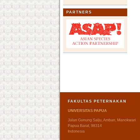
PARTNERS
FAKULTAS PETERNAKAN
UNIVERSITAS PAPUA
Jalan Gunung Salju, Amban, Manokwari
Papua Barat, 98314
Indonesia