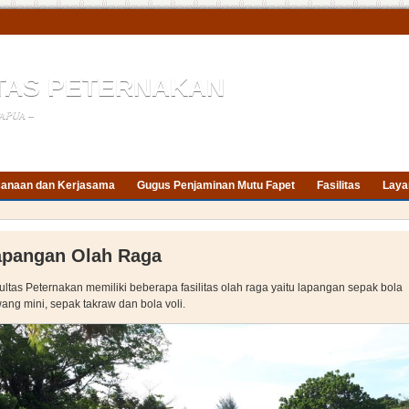
TAS PETERNAKAN
APUA –
anaan dan Kerjasama
Gugus Penjaminan Mutu Fapet
Fasilitas
Laya
apangan Olah Raga
ultas Peternakan memiliki beberapa fasilitas olah raga yaitu lapangan sepak bola
ang mini, sepak takraw dan bola voli.