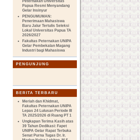
Peternakan Universitas
Papua Resmi Menyandang
Gelar Insinyur
PENGUMUMAN:
Penerimaan Mahasiswa
Baru Jalur Tertulis Seleksi
Lokal Universitas Papua TA
2026/2027
Fakultas Peternakan UNIPA
Gelar Pembekalan Magang
Industri bagi Mahasiswa
PENGUNJUNG
BERITA TERBARU
Meriah dan Khidmat,
Fakultas Peternakan UNIPA
Lepas 24 Lulusan Periode III
TA 2025/2026 di Ruang PT 1
Ungkapan Terima Kasih atas
39 Tahun Dedikasi: Fapet
UNIPA Gelar Rapat Terbuka
Senat Purna Tugas Dr. Ir.
Marlyn Nelce Lekitoo, M.S.