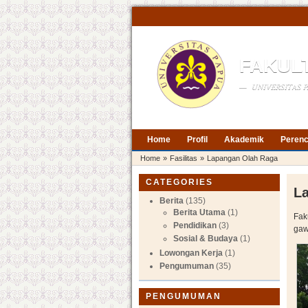
FAKUL
— UNIVERSITAS P
Home
Profil
Akademik
Perenc
Home
»
Fasilitas
»
Lapangan Olah Raga
CATEGORIES
L
Berita
(135)
Berita Utama
(1)
Fak
Pendidikan
(3)
gaw
Sosial & Budaya
(1)
Lowongan Kerja
(1)
Pengumuman
(35)
PENGUMUMAN