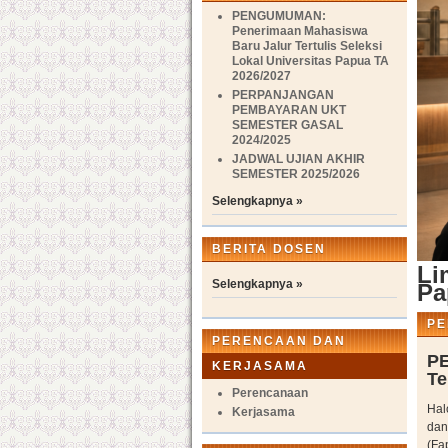
PENGUMUMAN:
Penerimaan Mahasiswa
Baru Jalur Tertulis Seleksi
Lokal Universitas Papua TA
2026/2027
PERPANJANGAN
PEMBAYARAN UKT
SEMESTER GASAL
2024/2025
JADWAL UJIAN AKHIR
SEMESTER 2025/2026
Selengkapnya »
BERITA DOSEN
Li
Selengkapnya »
Pa
PE
PERENCAAN DAN
PE
KERJASAMA
Te
Perencanaan
Hal
Kerjasama
dan
(Fa