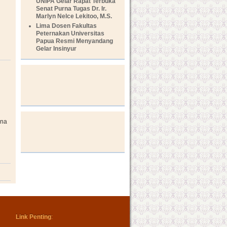
UNIPA Gelar Rapat Terbuka
Senat Purna Tugas Dr. Ir.
Marlyn Nelce Lekitoo, M.S.
n
Lima Dosen Fakultas
Peternakan Universitas
Papua Resmi Menyandang
Gelar Insinyur
ana
n
Link Penting
: