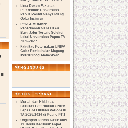
Marlyn Nelce Lekitoo, M.S.
i
Lima Dosen Fakultas
Peternakan Universitas
Papua Resmi Menyandang
Gelar Insinyur
PENGUMUMAN:
Penerimaan Mahasiswa
Baru Jalur Tertulis Seleksi
Lokal Universitas Papua TA
2026/2027
Fakultas Peternakan UNIPA
Gelar Pembekalan Magang
Industri bagi Mahasiswa
s
PENGUNJUNG
III
iah
BERITA TERBARU
Meriah dan Khidmat,
Fakultas Peternakan UNIPA
Lepas 24 Lulusan Periode III
TA 2025/2026 di Ruang PT 1
Ungkapan Terima Kasih atas
39 Tahun Dedikasi: Fapet