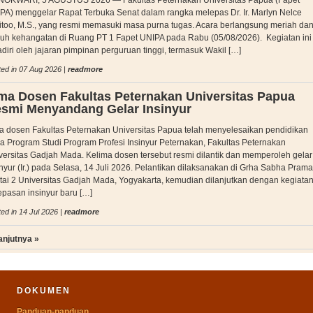
OKWARI, 5 AGUSTUS 2026 — Fakultas Peternakan Universitas Papua (Fapet
PA) menggelar Rapat Terbuka Senat dalam rangka melepas Dr. Ir. Marlyn Nelce
itoo, M.S., yang resmi memasuki masa purna tugas. Acara berlangsung meriah da
uh kehangatan di Ruang PT 1 Fapet UNIPA pada Rabu (05/08/2026). Kegiatan ini
adiri oleh jajaran pimpinan perguruan tinggi, termasuk Wakil […]
ed in 07 Aug 2026 |
readmore
ma Dosen Fakultas Peternakan Universitas Papua
smi Menyandang Gelar Insinyur
a dosen Fakultas Peternakan Universitas Papua telah menyelesaikan pendidikan
a Program Studi Program Profesi Insinyur Peternakan, Fakultas Peternakan
versitas Gadjah Mada. Kelima dosen tersebut resmi dilantik dan memperoleh gelar
inyur (Ir.) pada Selasa, 14 Juli 2026. Pelantikan dilaksanakan di Grha Sabha Pram
tai 2 Universitas Gadjah Mada, Yogyakarta, kemudian dilanjutkan dengan kegiata
epasan insinyur baru […]
ed in 14 Jul 2026 |
readmore
anjutnya »
DOKUMEN
Panduan-panduan