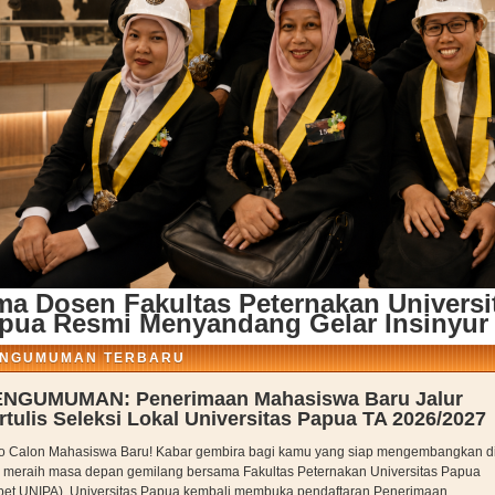
ma Dosen Fakultas Peternakan Universi
pua Resmi Menyandang Gelar Insinyur
NGUMUMAN TERBARU
NGUMUMAN: Penerimaan Mahasiswa Baru Jalur
rtulis Seleksi Lokal Universitas Papua TA 2026/2027
o Calon Mahasiswa Baru! Kabar gembira bagi kamu yang siap mengembangkan di
 meraih masa depan gemilang bersama Fakultas Peternakan Universitas Papua
pet UNIPA). Universitas Papua kembali membuka pendaftaran Penerimaan