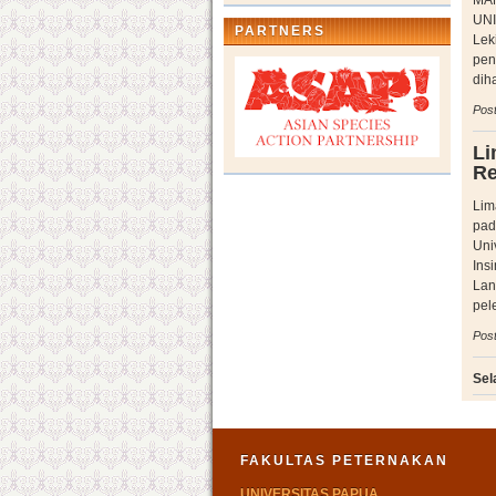
MAN
UNI
PARTNERS
Lek
pen
dih
Post
Li
Re
Lim
pad
Uni
Ins
Lan
pel
Post
Sel
FAKULTAS PETERNAKAN
UNIVERSITAS PAPUA