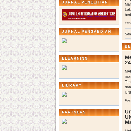
JURNAL PENELITIAN
Mah
Lok
ber
Post
JURNAL PENGABDIAN
Sel
BE
Me
ELEARNING
24
MAN
men
Tah
LIBRARY
dan
UNI
Post
Un
PARTNERS
UN
Ma