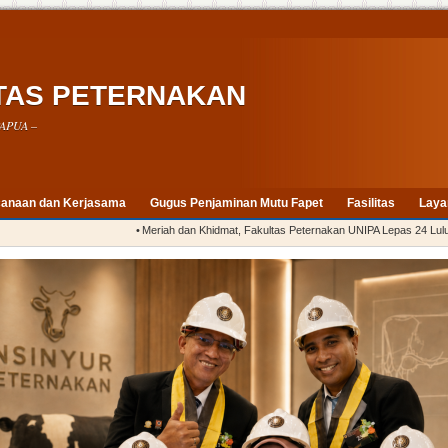
TAS PETERNAKAN
APUA –
anaan dan Kerjasama
Gugus Penjaminan Mutu Fapet
Fasilitas
Laya
•
Meriah dan Khidmat, Fakultas Peternakan UNIPA Lepas 24 Lulusan Peri