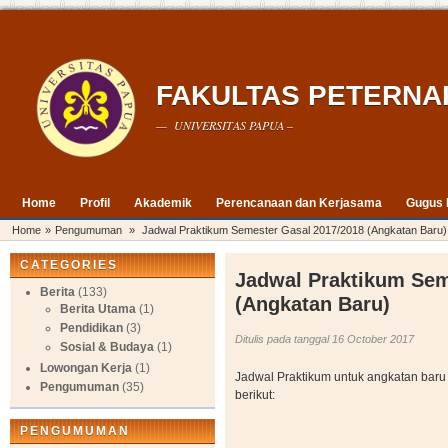
FAKULTAS PETERNA
— UNIVERSITAS PAPUA –
Home
Profil
Akademik
Perencanaan dan Kerjasama
Gugus 
Home
»
Pengumuman
»
Jadwal Praktikum Semester Gasal 2017/2018 (Angkatan Baru)
CATEGORIES
Jadwal Praktikum Sem
Berita
(133)
(Angkatan Baru)
Berita Utama
(1)
Pendidikan
(3)
Ditulis pada tanggal 16 October 2017
Sosial & Budaya
(1)
Lowongan Kerja
(1)
Jadwal Praktikum untuk angkatan bar
Pengumuman
(35)
berikut:
PENGUMUMAN