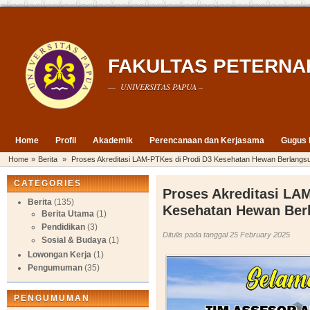
FAKULTAS PETERNA
— UNIVERSITAS PAPUA –
Home
Profil
Akademik
Perencanaan dan Kerjasama
Gugus 
Home
»
Berita
»
Proses Akreditasi LAM-PTKes di Prodi D3 Kesehatan Hewan Berlang
CATEGORIES
Proses Akreditasi LA
Berita
(135)
Kesehatan Hewan Ber
Berita Utama
(1)
Pendidikan
(3)
Ditulis pada tanggal 25 February 2025
Sosial & Budaya
(1)
Lowongan Kerja
(1)
Pengumuman
(35)
PENGUMUMAN