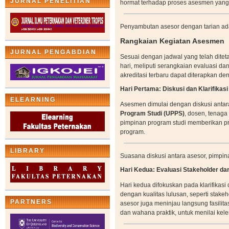
JURNAL PENELITIAN
hormat terhadap proses asesmen yang
Penyambutan asesor dengan tarian adat
Rangkaian Kegiatan Asesmen
JURNAL PENGABDIAN
Sesuai dengan jadwal yang telah dite
hari, meliputi serangkaian evaluasi da
akreditasi terbaru dapat diterapkan de
Hari Pertama: Diskusi dan Klarifikas
ELEARNING
Asesmen dimulai dengan diskusi antar
Program Studi (UPPS)
, dosen, tenaga
pimpinan program studi memberikan p
program.
LIBRARY
Suasana diskusi antara asesor, pimpi
Hari Kedua: Evaluasi Stakeholder dan
Hari kedua difokuskan pada klarifikas
dengan kualitas lulusan, seperti stakeh
PARTNERS
asesor juga meninjau langsung fasilita
dan wahana praktik, untuk menilai ke