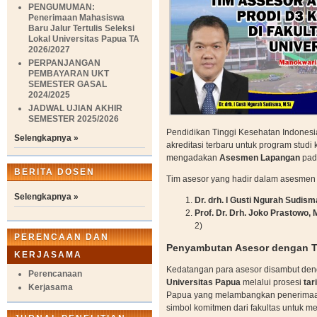
PENGUMUMAN:
Penerimaan Mahasiswa
Baru Jalur Tertulis Seleksi
Lokal Universitas Papua TA
2026/2027
PERPANJANGAN
PEMBAYARAN UKT
SEMESTER GASAL
2024/2025
JADWAL UJIAN AKHIR
SEMESTER 2025/2026
Pendidikan Tinggi Kesehatan Indones
Selengkapnya »
akreditasi terbaru untuk program stud
mengadakan
Asesmen Lapangan
pa
BERITA DOSEN
Tim asesor yang hadir dalam asesmen ini
Selengkapnya »
Dr. drh. I Gusti Ngurah Sudism
Prof. Dr. Drh. Joko Prastowo, 
2)
PERENCAAN DAN
Penyambutan Asesor dengan T
KERJASAMA
Kedatangan para asesor disambut de
Perencanaan
Universitas Papua
melalui prosesi
tar
Kerjasama
Papua yang melambangkan penerimaan
simbol komitmen dari fakultas untuk m