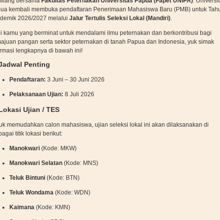
ilang bersama
Fakultas Peternakan Universitas Papua (Fapet UNIPA)
. Universi
ua kembali membuka pendaftaran Penerimaan Mahasiswa Baru (PMB) untuk Tah
demik 2026/2027 melalui
Jalur Tertulis Seleksi Lokal (Mandiri)
.
i kamu yang berminat untuk mendalami ilmu peternakan dan berkontribusi bagi
ajuan pangan serta sektor peternakan di tanah Papua dan Indonesia, yuk simak
ormasi lengkapnya di bawah ini!
 Jadwal Penting
Pendaftaran:
3 Juni – 30 Juni 2026
Pelaksanaan Ujian:
8 Juli 2026
Lokasi Ujian / TES
uk memudahkan calon mahasiswa, ujian seleksi lokal ini akan dilaksanakan di
agai titik lokasi berikut:
Manokwari
(Kode: MKW)
Manokwari Selatan
(Kode: MNS)
Teluk Bintuni
(Kode: BTN)
Teluk Wondama
(Kode: WDN)
Kaimana
(Kode: KMN)