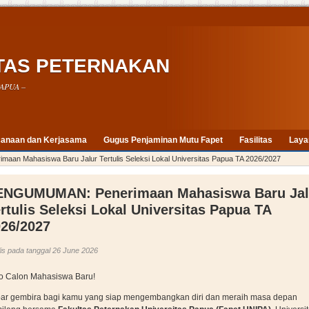
TAS PETERNAKAN
APUA –
anaan dan Kerjasama
Gugus Penjaminan Mutu Fapet
Fasilitas
Laya
n Mahasiswa Baru Jalur Tertulis Seleksi Lokal Universitas Papua TA 2026/2027
ENGUMUMAN: Penerimaan Mahasiswa Baru Jal
rtulis Seleksi Lokal Universitas Papua TA
26/2027
lis pada tanggal 26 June 2026
o Calon Mahasiswa Baru!
ar gembira bagi kamu yang siap mengembangkan diri dan meraih masa depan