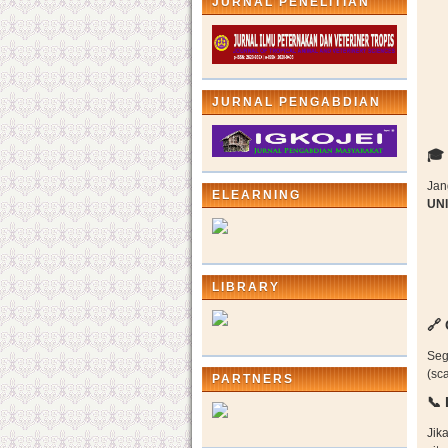
JURNAL PENELITIAN
JURNAL PENGABDIAN
🎓
Jan
ELEARNING
UN
LIBRARY
🔗
Seg
(sc
PARTNERS
📞
Jik