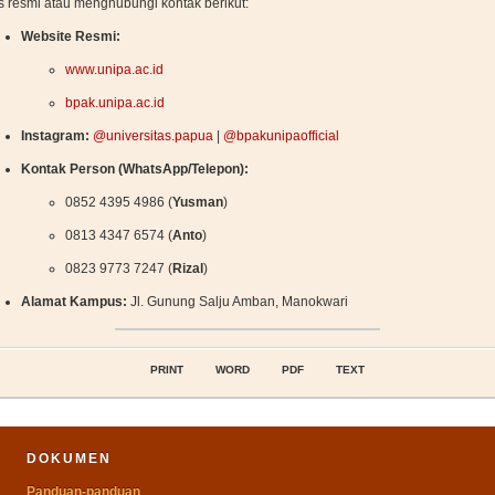
us resmi atau menghubungi kontak berikut:
Website Resmi:
www.unipa.ac.id
bpak.unipa.ac.id
Instagram:
@universitas.papua
|
@bpakunipaofficial
Kontak Person (WhatsApp/Telepon):
0852 4395 4986 (
Yusman
)
0813 4347 6574 (
Anto
)
0823 9773 7247 (
Rizal
)
Alamat Kampus:
Jl. Gunung Salju Amban, Manokwari
PRINT
WORD
PDF
TEXT
DOKUMEN
Panduan-panduan