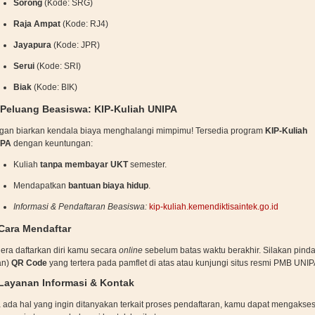
Sorong
(Kode: SRG)
Raja Ampat
(Kode: RJ4)
Jayapura
(Kode: JPR)
Serui
(Kode: SRI)
Biak
(Kode: BIK)
 Peluang Beasiswa: KIP-Kuliah UNIPA
gan biarkan kendala biaya menghalangi mimpimu! Tersedia program
KIP-Kuliah
IPA
dengan keuntungan:
Kuliah
tanpa membayar UKT
semester.
Mendapatkan
bantuan biaya hidup
.
Informasi & Pendaftaran Beasiswa:
kip-kuliah.kemendiktisaintek.go.id
 Cara Mendaftar
era daftarkan diri kamu secara
online
sebelum batas waktu berakhir. Silakan pinda
an)
QR Code
yang tertera pada pamflet di atas atau kunjungi situs resmi PMB UNIP
 Layanan Informasi & Kontak
a ada hal yang ingin ditanyakan terkait proses pendaftaran, kamu dapat mengakse