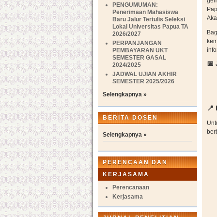
gem
PENGUMUMAN:
Pap
Penerimaan Mahasiswa
Aka
Baru Jalur Tertulis Seleksi
Lokal Universitas Papua TA
Bag
2026/2027
kem
PERPANJANGAN
inf
PEMBAYARAN UKT
SEMESTER GASAL
📅
2024/2025
JADWAL UJIAN AKHIR
SEMESTER 2025/2026
Selengkapnya »
📍 
BERITA DOSEN
Unt
berb
Selengkapnya »
PERENCAAN DAN
KERJASAMA
Perencanaan
Kerjasama