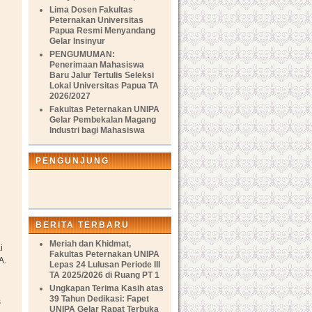
Lima Dosen Fakultas
Peternakan Universitas
Papua Resmi Menyandang
Gelar Insinyur
PENGUMUMAN:
Penerimaan Mahasiswa
Baru Jalur Tertulis Seleksi
Lokal Universitas Papua TA
2026/2027
Fakultas Peternakan UNIPA
Gelar Pembekalan Magang
Industri bagi Mahasiswa
PENGUNJUNG
BERITA TERBARU
Meriah dan Khidmat,
i
Fakultas Peternakan UNIPA
A.
Lepas 24 Lulusan Periode III
TA 2025/2026 di Ruang PT 1
Ungkapan Terima Kasih atas
39 Tahun Dedikasi: Fapet
s
UNIPA Gelar Rapat Terbuka