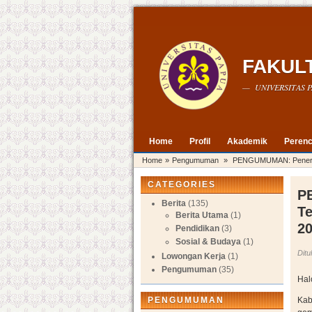
FAKUL
— UNIVERSITAS P
Home
Profil
Akademik
Perenc
Home
»
Pengumuman
»
PENGUMUMAN: Penerimaa
CATEGORIES
P
Berita
(135)
Te
Berita Utama
(1)
20
Pendidikan
(3)
Sosial & Budaya
(1)
Ditu
Lowongan Kerja
(1)
Pengumuman
(35)
Hal
PENGUMUMAN
Kab