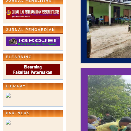
JURNAL PENELITIAN
JURNAL PENGABDIAN
ELEARNING
LIBRARY
PARTNERS