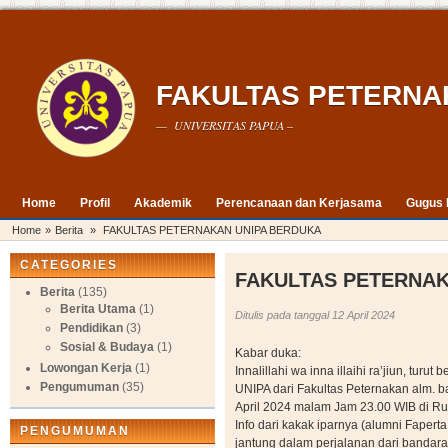
FAKULTAS PETERNA
— UNIVERSITAS PAPUA –
Home
Profil
Akademik
Perencanaan dan Kerjasama
Gugus 
Home
»
Berita
»
FAKULTAS PETERNAKAN UNIPA BERDUKA
CATEGORIES
FAKULTAS PETERNAK
Berita
(135)
Berita Utama
(1)
Ditulis pada tanggal 12 April 2024
Pendidikan
(3)
Sosial & Budaya
(1)
Kabar duka:
Lowongan Kerja
(1)
Innalillahi wa inna illaihi ra’jiun, tu
Pengumuman
(35)
UNIPA dari Fakultas Peternakan alm. b
April 2024 malam Jam 23.00 WIB di Ru
Info dari kakak iparnya (alumni Faper
PENGUMUMAN
jantung dalam perjalanan dari bandar