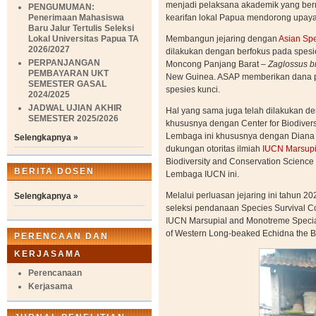
menjadi pelaksana akademik yang ber
PENGUMUMAN:
Penerimaan Mahasiswa
kearifan lokal Papua mendorong upaya 
Baru Jalur Tertulis Seleksi
Lokal Universitas Papua TA
Membangun jejaring dengan
Asian Spe
2026/2027
dilakukan dengan berfokus pada spesi
PERPANJANGAN
Moncong Panjang Barat –
Zaglossus br
PEMBAYARAN UKT
New Guinea. ASAP memberikan dana p
SEMESTER GASAL
spesies kunci.
2024/2025
JADWAL UJIAN AKHIR
Hal yang sama juga telah dilakukan de
SEMESTER 2025/2026
khususnya dengan Center for Biodiver
Lembaga ini khususnya dengan Diana Fi
Selengkapnya »
dukungan otoritas ilmiah
IUCN Marsupi
Biodiversity and Conservation Science 
BERITA DOSEN
Lembaga IUCN ini.
Melalui perluasan jejaring ini tahun 2
Selengkapnya »
seleksi pendanaan Species Survival C
IUCN Marsupial and Monotreme Special
of Western Long-beaked Echidna the B
PERENCAAN DAN
KERJASAMA
Perencanaan
Kerjasama