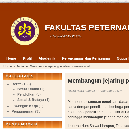
FAKULTAS PETERNA
— UNIVERSITAS PAPUA –
Home
Profil
Akademik
Perencanaan dan Kerjasama
Gugus 
Home
»
Berita
»
Membangun jejaring penelitian internasional
CATEGORIES
Membangun jejaring pe
Berita
(135)
Berita Utama
(1)
Ditulis pada tanggal 21 November 2023
Pendidikan
(3)
Sosial & Budaya
(1)
Memperluas jaringan penelitian, dapat
Lowongan Kerja
(1)
sama dengan peneliti dan lembaga pen
Pengumuman
(35)
riset. Topik penelitian hidupan liar di 
sehingga membangun jejaring menjadi s
PENGUMUMAN
Laboratorium Satwa Harapan, Fakultas