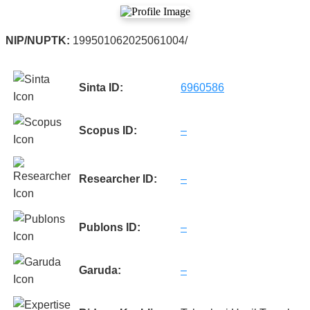
NIP/NUPTK:
199501062025061004/
Sinta ID:
6960586
Scopus ID:
–
Researcher ID:
–
Publons ID:
–
Garuda:
–