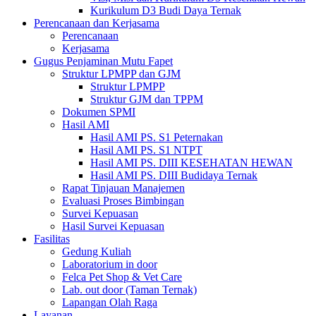
Kurikulum D3 Budi Daya Ternak
Perencanaan dan Kerjasama
Perencanaan
Kerjasama
Gugus Penjaminan Mutu Fapet
Struktur LPMPP dan GJM
Struktur LPMPP
Struktur GJM dan TPPM
Dokumen SPMI
Hasil AMI
Hasil AMI PS. S1 Peternakan
Hasil AMI PS. S1 NTPT
Hasil AMI PS. DIII KESEHATAN HEWAN
Hasil AMI PS. DIII Budidaya Ternak
Rapat Tinjauan Manajemen
Evaluasi Proses Bimbingan
Survei Kepuasan
Hasil Survei Kepuasan
Fasilitas
Gedung Kuliah
Laboratorium in door
Felca Pet Shop & Vet Care
Lab. out door (Taman Ternak)
Lapangan Olah Raga
Layanan