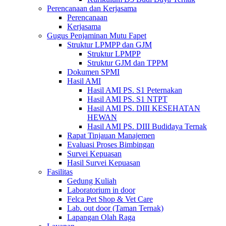
Perencanaan dan Kerjasama
Perencanaan
Kerjasama
Gugus Penjaminan Mutu Fapet
Struktur LPMPP dan GJM
Struktur LPMPP
Struktur GJM dan TPPM
Dokumen SPMI
Hasil AMI
Hasil AMI PS. S1 Peternakan
Hasil AMI PS. S1 NTPT
Hasil AMI PS. DIII KESEHATAN
HEWAN
Hasil AMI PS. DIII Budidaya Ternak
Rapat Tinjauan Manajemen
Evaluasi Proses Bimbingan
Survei Kepuasan
Hasil Survei Kepuasan
Fasilitas
Gedung Kuliah
Laboratorium in door
Felca Pet Shop & Vet Care
Lab. out door (Taman Ternak)
Lapangan Olah Raga