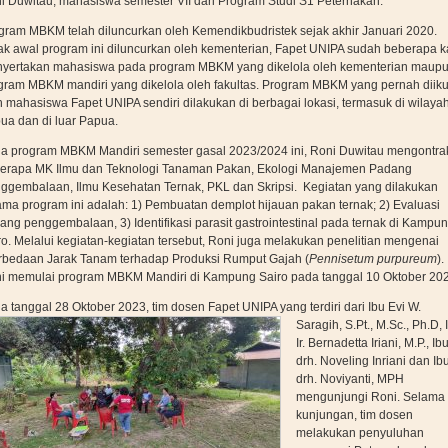
i Duwitau, mahasiswa semester VII dari Program Studi S1 Peternakan.
gram MBKM telah diluncurkan oleh Kemendikbudristek sejak akhir Januari 2020.
ak awal program ini diluncurkan oleh kementerian, Fapet UNIPA sudah beberapa ka
yertakan mahasiswa pada program MBKM yang dikelola oleh kementerian maup
gram MBKM mandiri yang dikelola oleh fakultas. Program MBKM yang pernah diiku
h mahasiswa Fapet UNIPA sendiri dilakukan di berbagai lokasi, termasuk di wilaya
ua dan di luar Papua.
a program MBKM Mandiri semester gasal 2023/2024 ini, Roni Duwitau mengontra
erapa MK Ilmu dan Teknologi Tanaman Pakan, Ekologi Manajemen Padang
ggembalaan, Ilmu Kesehatan Ternak, PKL dan Skripsi. Kegiatan yang dilakukan
ama program ini adalah: 1) Pembuatan demplot hijauan pakan ternak; 2) Evaluasi
ang penggembalaan, 3) Identifikasi parasit gastrointestinal pada ternak di Kampu
ro. Melalui kegiatan-kegiatan tersebut, Roni juga melakukan penelitian mengenai
rbedaan Jarak Tanam terhadap Produksi Rumput Gajah (
Pennisetum purpureum
).
i memulai program MBKM Mandiri di Kampung Sairo pada tanggal 10 Oktober 202
a tanggal 28 Oktober 2023, tim dosen Fapet UNIPA
yang terdiri dari Ibu Evi W.
Saragih, S.Pt., M.Sc., Ph.D, 
Ir. Bernadetta Iriani, M.P., Ib
drh. Noveling Inriani dan Ib
drh. Noviyanti, MPH
mengunjungi Roni. Selama
kunjungan, tim dosen
melakukan penyuluhan