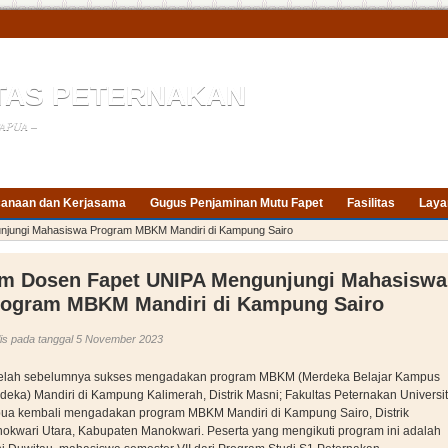
TAS PETERNAKAN
APUA –
anaan dan Kerjasama
Gugus Penjaminan Mutu Fapet
Fasilitas
Laya
njungi Mahasiswa Program MBKM Mandiri di Kampung Sairo
im Dosen Fapet UNIPA Mengunjungi Mahasiswa
rogram MBKM Mandiri di Kampung Sairo
lis pada tanggal 5 November 2023
elah sebelumnya sukses mengadakan program MBKM (Merdeka Belajar Kampus
deka) Mandiri di Kampung Kalimerah, Distrik Masni; Fakultas Peternakan Universi
ua kembali mengadakan program MBKM Mandiri di Kampung Sairo, Distrik
okwari Utara, Kabupaten Manokwari. Peserta yang mengikuti program ini adalah