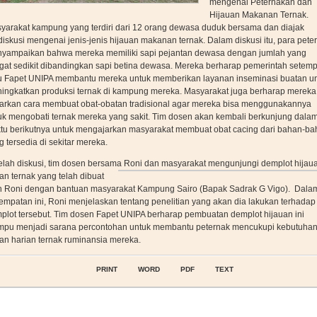
mengenai Peternakan dan
Hijauan Makanan Ternak.
yarakat kampung yang terdiri dari 12 orang dewasa duduk bersama dan diajak
diskusi mengenai jenis-jenis hijauan makanan ternak. Dalam diskusi itu, para pete
yampaikan bahwa mereka memiliki sapi pejantan dewasa dengan jumlah yang
gat sedikit dibandingkan sapi betina dewasa. Mereka berharap pemerintah setemp
u Fapet UNIPA membantu mereka untuk memberikan layanan inseminasi buatan u
ingkatkan produksi ternak di kampung mereka. Masyarakat juga berharap mereka
jarkan cara membuat obat-obatan tradisional agar mereka bisa menggunakannya
uk mengobati ternak mereka yang sakit. Tim dosen akan kembali berkunjung dala
tu berikutnya untuk mengajarkan masyarakat membuat obat cacing dari bahan-b
g tersedia di sekitar mereka.
elah diskusi, tim dosen bersama Roni dan
masyarakat mengunjungi demplot hijau
an ternak yang telah dibuat
h Roni dengan bantuan masyarakat Kampung Sairo (Bapak Sadrak G Vigo). Dala
empatan ini, Roni menjelaskan tentang penelitian yang akan dia lakukan terhadap
plot tersebut. Tim dosen Fapet UNIPA berharap pembuatan demplot hijauan ini
pu menjadi sarana percontohan untuk membantu peternak mencukupi kebutuha
an harian ternak ruminansia mereka.
PRINT
WORD
PDF
TEXT