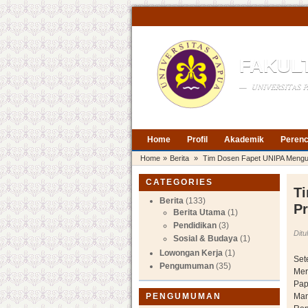
FAKUL
— UNIVERSITAS P
Home
Profil
Akademik
Perenc
Home
»
Berita
»
Tim Dosen Fapet UNIPA Mengu
CATEGORIES
T
Berita
(133)
P
Berita Utama
(1)
Pendidikan
(3)
Ditu
Sosial & Budaya
(1)
Lowongan Kerja
(1)
Set
Pengumuman
(35)
Mer
Pap
PENGUMUMAN
Man