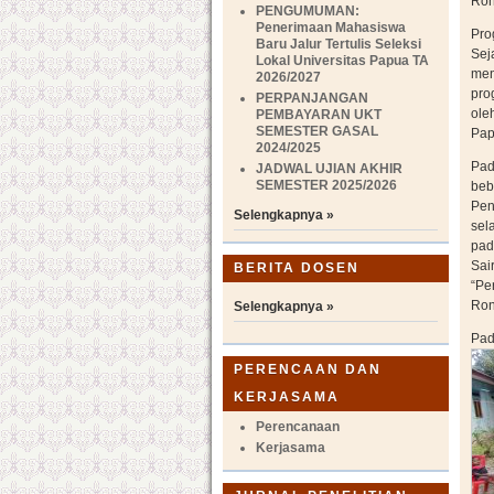
Ron
PENGUMUMAN:
Penerimaan Mahasiswa
Pro
Baru Jalur Tertulis Seleksi
Sej
Lokal Universitas Papua TA
men
2026/2027
pro
PERPANJANGAN
ole
PEMBAYARAN UKT
SEMESTER GASAL
Pap
2024/2025
Pad
JADWAL UJIAN AKHIR
SEMESTER 2025/2026
beb
Pen
Selengkapnya »
sel
pad
Sai
BERITA DOSEN
“Pe
Ron
Selengkapnya »
Pad
PERENCAAN DAN
KERJASAMA
Perencanaan
Kerjasama