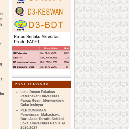
li
un
ti
h
k
ng
3.
POST TERBARU
Lima Dosen Fakultas
Ibu
Peternakan Universitas
u
Papua Resmi Menyandang
u
Gelar Insinyur
PENGUMUMAN:
Penerimaan Mahasiswa
Baru Jalur Tertulis Seleksi
Lokal Universitas Papua TA
2026/2027