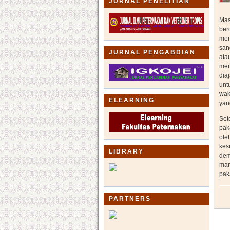
JURNAL PENELITIAN
Mas
ber
men
san
JURNAL PENGABDIAN
ata
men
dia
unt
wak
ELEARNING
yan
Set
pak
ole
kes
LIBRARY
dem
mam
pak
PARTNERS