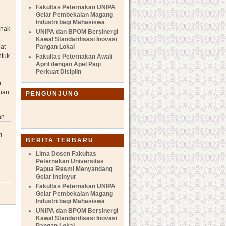
Fakultas Peternakan UNIPA
Gelar Pembekalan Magang
Industri bagi Mahasiswa
rnak
UNIPA dan BPOM Bersinergi
Kawal Standardisasi Inovasi
Pangan Lokal
at
ntuk
Fakultas Peternakan Awali
April dengan Apel Pagi
Perkuat Disiplin
m
ahan
PENGUNJUNG
an
m
BERITA TERBARU
Lima Dosen Fakultas
Peternakan Universitas
n
Papua Resmi Menyandang
Gelar Insinyur
Fakultas Peternakan UNIPA
Gelar Pembekalan Magang
Industri bagi Mahasiswa
UNIPA dan BPOM Bersinergi
Kawal Standardisasi Inovasi
Pangan Lokal