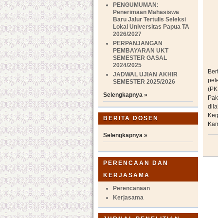
PENGUMUMAN:
Penerimaan Mahasiswa
Baru Jalur Tertulis Seleksi
Lokal Universitas Papua TA
2026/2027
PERPANJANGAN
PEMBAYARAN UKT
SEMESTER GASAL
2024/2025
Ber
JADWAL UJIAN AKHIR
pel
SEMESTER 2025/2026
(PK
Selengkapnya »
Pak
dil
Keg
BERITA DOSEN
Kam
Selengkapnya »
PERENCAAN DAN
KERJASAMA
Perencanaan
Kerjasama