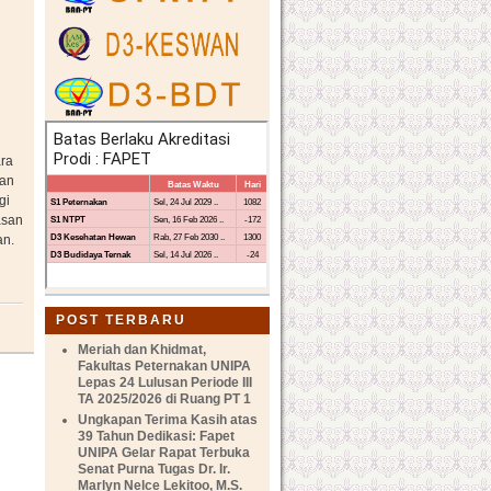
ara
gan
gi
asan
an.
POST TERBARU
Meriah dan Khidmat,
Fakultas Peternakan UNIPA
Lepas 24 Lulusan Periode III
TA 2025/2026 di Ruang PT 1
Ungkapan Terima Kasih atas
39 Tahun Dedikasi: Fapet
UNIPA Gelar Rapat Terbuka
Senat Purna Tugas Dr. Ir.
Marlyn Nelce Lekitoo, M.S.