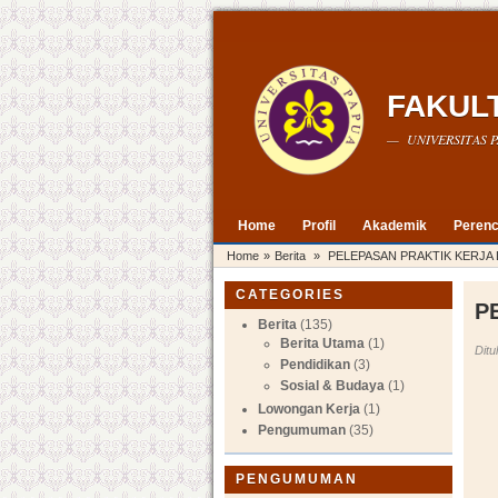
FAKUL
— UNIVERSITAS P
Home
Profil
Akademik
Perenc
Home
»
Berita
»
PELEPASAN PRAKTIK KERJA
CATEGORIES
P
Berita
(135)
Berita Utama
(1)
Ditu
Pendidikan
(3)
Sosial & Budaya
(1)
Lowongan Kerja
(1)
Pengumuman
(35)
PENGUMUMAN