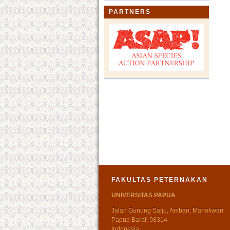
PARTNERS
FAKULTAS PETERNAKAN
UNIVERSITAS PAPUA
Jalan Gunung Salju, Amban, Manokwari
Papua Barat, 98314
Indonesia