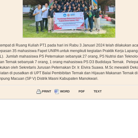
tempat di Ruang Kuliah PT1 pada hari ini Rabu 3 Januari 2024 telah dilakukan ac
epasan 35 mahasiswa Fapet UNIPA untuk mengikuti kegiatan Praktik Kerja Lapan
L). Jumlah mahasiswa PS Peternakan sebanyak 27 orang, PS Nutrisi dan Teknolo
an Ternak sebanyak 7 orang, 1 orang mahasiswa PS D3 Budidaya Ternak. Pelep
akukan oleh Sekretaris Jurusan Peternakan Dr. Ir. Elvira Suawa. M.Sc mewakili Dek
iatan di pusatkan di UPT Balai Pembibitan Ternak dan Hijauan Makanan Ternak di
pung Macuan (SP V) Distrik Masni Kabupaten Manokwari.
PRINT
WORD
PDF
TEXT