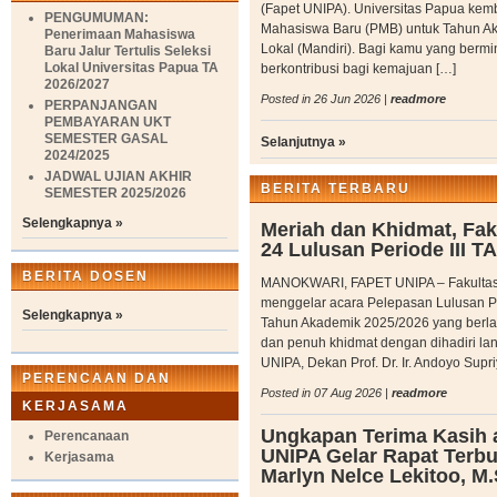
(Fapet UNIPA). Universitas Papua ke
PENGUMUMAN:
Mahasiswa Baru (PMB) untuk Tahun Aka
Penerimaan Mahasiswa
Lokal (Mandiri). Bagi kamu yang berm
Baru Jalur Tertulis Seleksi
Lokal Universitas Papua TA
berkontribusi bagi kemajuan […]
2026/2027
Posted in 26 Jun 2026 |
readmore
PERPANJANGAN
PEMBAYARAN UKT
SEMESTER GASAL
Selanjutnya »
2024/2025
JADWAL UJIAN AKHIR
BERITA TERBARU
SEMESTER 2025/2026
Selengkapnya »
Meriah dan Khidmat, Fa
24 Lulusan Periode III T
BERITA DOSEN
MANOKWARI, FAPET UNIPA – Fakultas 
menggelar acara Pelepasan Lulusan Pr
Selengkapnya »
Tahun Akademik 2025/2026 yang berla
dan penuh khidmat dengan dihadiri la
UNIPA, Dekan Prof. Dr. Ir. Andoyo Supr
PERENCAAN DAN
Posted in 07 Aug 2026 |
readmore
KERJASAMA
Ungkapan Terima Kasih a
Perencanaan
UNIPA Gelar Rapat Terbuk
Kerjasama
Marlyn Nelce Lekitoo, M.