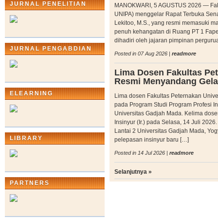
JURNAL PENELITIAN
MANOKWARI, 5 AGUSTUS 2026 — Fakult
UNIPA) menggelar Rapat Terbuka Senat
Lekitoo, M.S., yang resmi memasuki m
penuh kehangatan di Ruang PT 1 Fapet
dihadiri oleh jajaran pimpinan perguru
JURNAL PENGABDIAN
Posted in 07 Aug 2026 |
readmore
Lima Dosen Fakultas Pet
Resmi Menyandang Gelar
ELEARNING
Lima dosen Fakultas Peternakan Unive
pada Program Studi Program Profesi In
Universitas Gadjah Mada. Kelima dosen
Insinyur (Ir.) pada Selasa, 14 Juli 20
Lantai 2 Universitas Gadjah Mada, Yog
LIBRARY
pelepasan insinyur baru […]
Posted in 14 Jul 2026 |
readmore
Selanjutnya »
PARTNERS