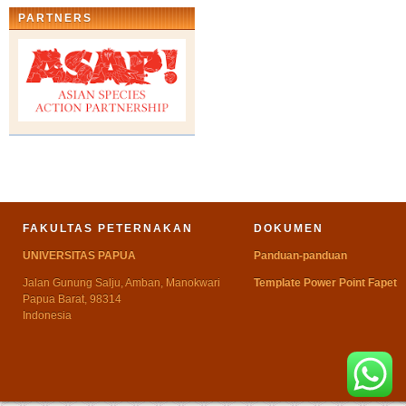
PARTNERS
FAKULTAS PETERNAKAN
DOKUMEN
UNIVERSITAS PAPUA
Panduan-panduan
Jalan Gunung Salju, Amban, Manokwari
Template Power Point Fapet
Papua Barat, 98314
Indonesia