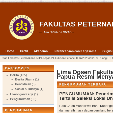
FAKULTAS PETERNA
— UNIVERSITAS PAPUA –
Home
Profil
Akademik
Perencanaan dan Kerjasama
Gugus 
mat, Fakultas Peternakan UNIPA Lepas 24 Lulusan Periode III TA 2025/2026 di Ruang PT 1
CATEGORIES
Lima Dosen Fakulta
Papua Resmi Menya
Berita
(135)
Berita Utama
(1)
Pendidikan
(3)
PENGUMUMAN TERBARU
Sosial & Budaya
(1)
PENGUMUMAN: Penerima
Lowongan Kerja
(1)
Tertulis Seleksi Lokal U
Pengumuman
(35)
Halo Calon Mahasiswa Baru! Kabar ge
PENGUMUMAN
dan meraih masa depan gemilang bers